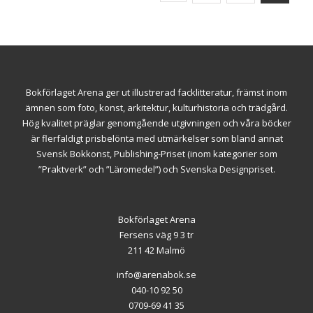
Bokförlaget Arena ger ut illustrerad facklitteratur, främst inom
ämnen som foto, konst, arkitektur, kulturhistoria och trädgård.
Hög kvalitet präglar genomgående utgivningen och våra böcker
är flerfaldigt prisbelönta med utmärkelser som bland annat
Svensk Bokkonst, Publishing-Priset (inom kategorier som
”Praktverk” och ”Läromedel”) och Svenska Designpriset.
Bokförlaget Arena
Fersens väg 9 3 tr
211 42 Malmö
info@arenabok.se
040-10 92 50
0709-69 41 35