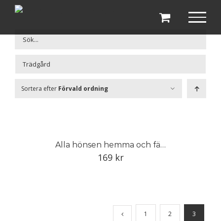
Fortsätt
till
innehållet

Sortera efter
Förvald ordning
Alla hönsen hemma och färska ägg i köket
169
kr
1
2
3