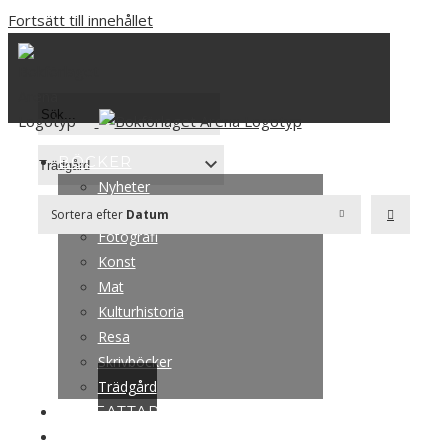
Fortsätt till innehållet
BÖCKER
Nyheter
Design
Sortera efter
Datum
Fotografi
Konst
Mat
Kulturhistoria
Resa
Skrivböcker
Trädgård
FÖRFATTARE
PRESSINFO