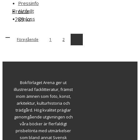
Pressinfo
Aktuellt
Brev från min trädgård
289
Om oss
kr
Föregående
1
2
3
Bokförlaget Arena ger ut
illustrerad facklitteratur, främst
inom ämnen som foto, konst,
arkitektur, kulturhistoria och
trädgård. Hög kvalitet präglar
genomgående utgivningen och
våra böcker är flerfaldigt
prisbelönta med utmärkelser
som bland annat Svensk