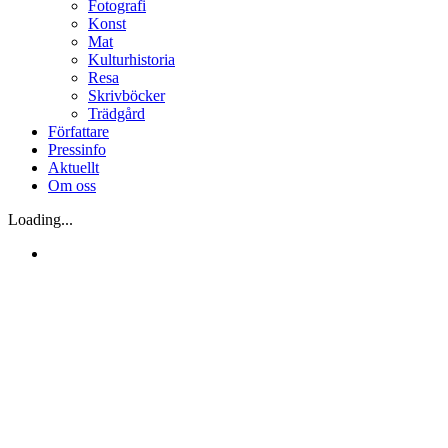
Fotografi
Konst
Mat
Kulturhistoria
Resa
Skrivböcker
Trädgård
Författare
Pressinfo
Aktuellt
Om oss
Loading...