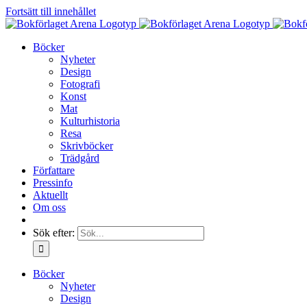
Fortsätt till innehållet
Böcker
Nyheter
Design
Fotografi
Konst
Mat
Kulturhistoria
Resa
Skrivböcker
Trädgård
Författare
Pressinfo
Aktuellt
Om oss
Sök efter:
Böcker
Nyheter
Design