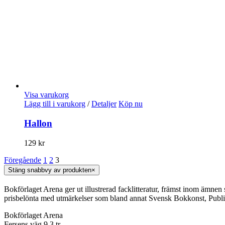
Visa varukorg
Lägg till i varukorg
/
Detaljer
Köp nu
Hallon
129
kr
Föregående
1
2
3
Stäng snabbvy av produkten
×
Bokförlaget Arena ger ut illustrerad facklitteratur, främst inom ämnen
prisbelönta med utmärkelser som bland annat Svensk Bokkonst, Publi
Bokförlaget Arena
Fersens väg 9 3 tr