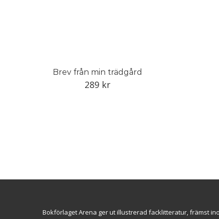
Brev från min trädgård
289
kr
Bokförlaget Arena ger ut illustrerad facklitteratur, främst 