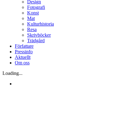
Design
Fotografi
Konst
Mat
Kulturhistoria
Resa
Skrivböcker
Trädgård
Författare
Pressinfo
Aktuellt
Om oss
Loading...