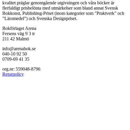
kvalitet präglar genomgående utgivningen och våra böcker är
flerfaldigt prisbelönta med utmärkelser som bland annat Svensk
Bokkonst, Publishing-Priset (inom kategorier som ”Praktverk” och
”Läromedel”) och Svenska Designpriset.
Bokförlaget Arena
Fersens väg 9 3 tr
211 42 Malmö
info@arenabok.se
040-10 92 50
0709-69 41 35
org.nr: 559048-8796
Returpolicy