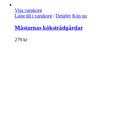
Visa varukorg
Lägg till i varukorg
/
Detaljer
Köp nu
Mästarnas köksträdgårdar
279
kr