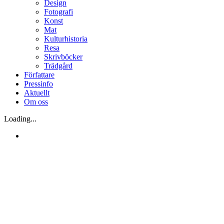
Design
Fotografi
Konst
Mat
Kulturhistoria
Resa
Skrivböcker
Trädgård
Författare
Pressinfo
Aktuellt
Om oss
Loading...