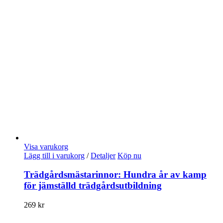
Visa varukorg
Lägg till i varukorg
/
Detaljer
Köp nu
Trädgårdsmästarinnor: Hundra år av kamp
för jämställd trädgårdsutbildning
269
kr