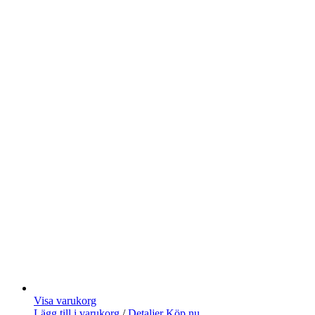
Visa varukorg
Lägg till i varukorg
/
Detaljer
Köp nu