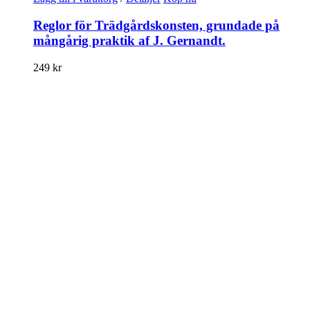
Reglor för Trädgårdskonsten, grundade på
mångårig praktik af J. Gernandt.
249
kr