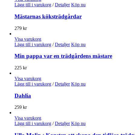
Lägg till i varukorg
/
Detaljer
Köp nu
Mästarnas köksträdgårdar
279
kr
Visa varukorg
Lägg till i varukorg
/
Detaljer
Köp nu
Min pappa var en trädgårdens mästare
225
kr
Visa varukorg
Lägg till i varukorg
/
Detaljer
Köp nu
Dahlia
259
kr
Visa varukorg
Lägg till i varukorg
/
Detaljer
Köp nu