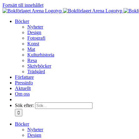
Fortsätt till innehållet
Böcker
Nyheter
Design
Fotografi
Konst
Mat
Kulturhistoria
Resa
Skrivböcker
Trädgård
Författare
Pressinfo
Aktuellt
Om oss
Sök efter:
Böcker
Nyheter
Design