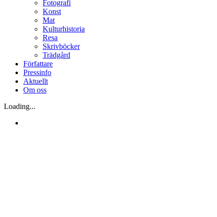
Fotografi
Konst
Mat
Kulturhistoria
Resa
Skrivböcker
Trädgård
Författare
Pressinfo
Aktuellt
Om oss
Loading...