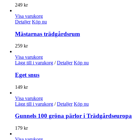
249
kr
Visa varukorg
Detaljer
Köp nu
Mästarnas trädgårdsrum
259
kr
Visa varukorg
Lägg till i varukorg
/
Detaljer
Köp nu
Eget snus
149
kr
Visa varukorg
Lägg till i varukorg
/
Detaljer
Köp nu
Gunnels 100 gröna pärlor i Trädgårdseuropa
179
kr
Visa varukorg