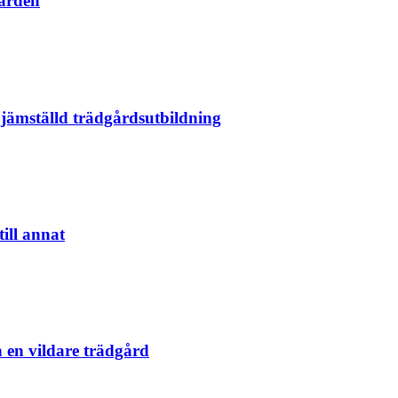
gården
jämställd trädgårdsutbildning
ill annat
 en vildare trädgård