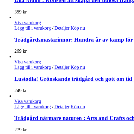
Ulla Molin : Konsten att skapa den tidlösa träd
359
kr
Visa varukorg
Lägg till i varukorg
/
Detaljer
Köp nu
Trädgårdsmästarinnor: Hundra år av kamp för 
269
kr
Visa varukorg
Lägg till i varukorg
/
Detaljer
Köp nu
Lustodla! Grönskande trädgård och gott om tid t
249
kr
Visa varukorg
Lägg till i varukorg
/
Detaljer
Köp nu
Trädgård närmare naturen : Arts and Crafts och
279
kr