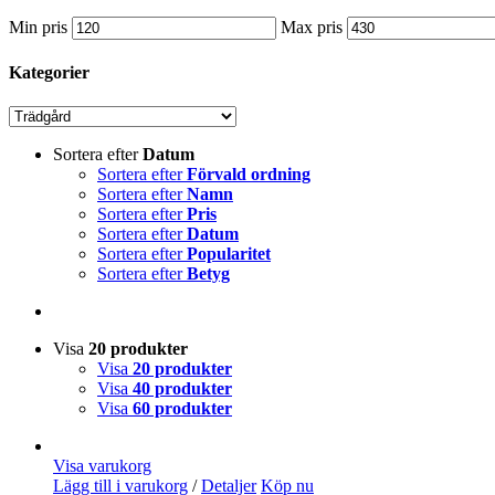
Min pris
Max pris
Kategorier
Sortera efter
Datum
Sortera efter
Förvald ordning
Sortera efter
Namn
Sortera efter
Pris
Sortera efter
Datum
Sortera efter
Popularitet
Sortera efter
Betyg
Visa
20 produkter
Visa
20 produkter
Visa
40 produkter
Visa
60 produkter
Visa varukorg
Lägg till i varukorg
/
Detaljer
Köp nu