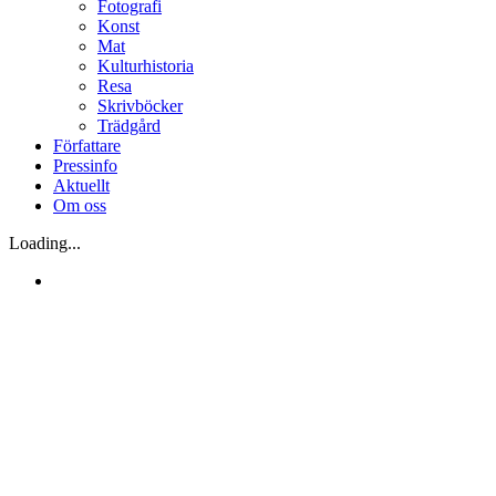
Fotografi
Konst
Mat
Kulturhistoria
Resa
Skrivböcker
Trädgård
Författare
Pressinfo
Aktuellt
Om oss
Loading...