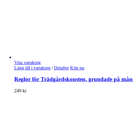
Visa varukorg
Lägg till i varukorg
/
Detaljer
Köp nu
Reglor för Trädgårdskonsten, grundade på mång
249
kr