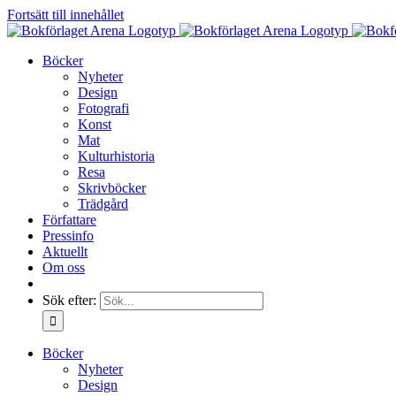
Fortsätt till innehållet
Böcker
Nyheter
Design
Fotografi
Konst
Mat
Kulturhistoria
Resa
Skrivböcker
Trädgård
Författare
Pressinfo
Aktuellt
Om oss
Sök efter:
Böcker
Nyheter
Design