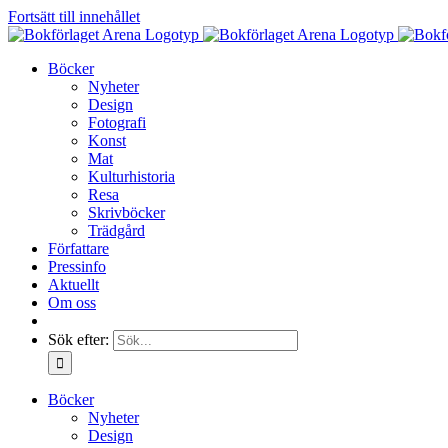
Fortsätt till innehållet
Böcker
Nyheter
Design
Fotografi
Konst
Mat
Kulturhistoria
Resa
Skrivböcker
Trädgård
Författare
Pressinfo
Aktuellt
Om oss
Sök efter:
Böcker
Nyheter
Design