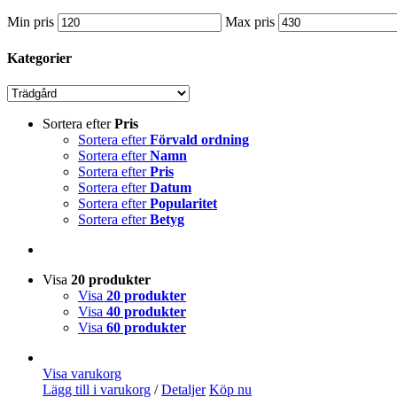
Min pris
Max pris
Kategorier
Sortera efter
Pris
Sortera efter
Förvald ordning
Sortera efter
Namn
Sortera efter
Pris
Sortera efter
Datum
Sortera efter
Popularitet
Sortera efter
Betyg
Visa
20 produkter
Visa
20 produkter
Visa
40 produkter
Visa
60 produkter
Visa varukorg
Lägg till i varukorg
/
Detaljer
Köp nu