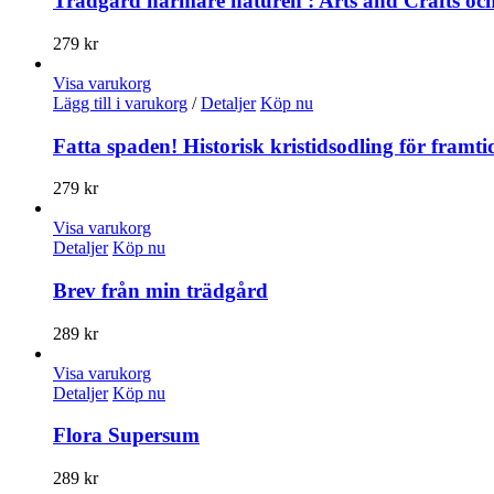
Trädgård närmare naturen : Arts and Crafts och
279
kr
Visa varukorg
Lägg till i varukorg
/
Detaljer
Köp nu
Fatta spaden! Historisk kristidsodling för framt
279
kr
Visa varukorg
Detaljer
Köp nu
Brev från min trädgård
289
kr
Visa varukorg
Detaljer
Köp nu
Flora Supersum
289
kr