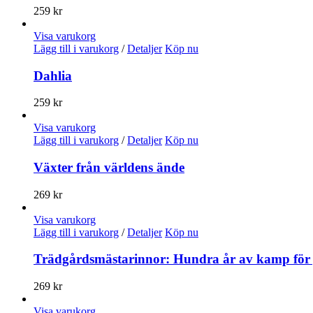
259
kr
Visa varukorg
Lägg till i varukorg
/
Detaljer
Köp nu
Dahlia
259
kr
Visa varukorg
Lägg till i varukorg
/
Detaljer
Köp nu
Växter från världens ände
269
kr
Visa varukorg
Lägg till i varukorg
/
Detaljer
Köp nu
Trädgårdsmästarinnor: Hundra år av kamp för 
269
kr
Visa varukorg