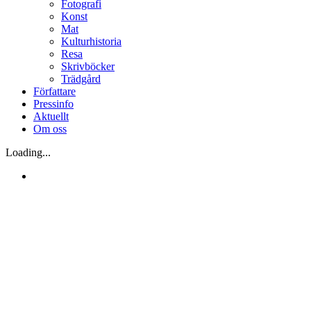
Fotografi
Konst
Mat
Kulturhistoria
Resa
Skrivböcker
Trädgård
Författare
Pressinfo
Aktuellt
Om oss
Loading...