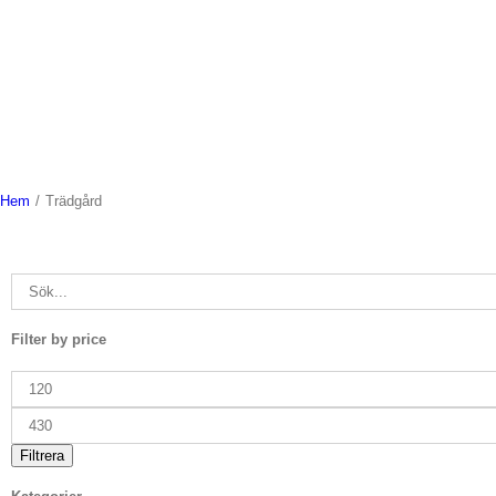
Hem
/
Trädgård
Filter by price
Min
pris
Max
pris
Filtrera