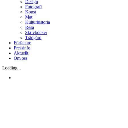
Design
Fotografi
Konst
Mat
Kulturhistoria
Resa
Skrivböcker
Trädgård
Författare
Pressinfo
Aktuellt
Om oss
Loading...