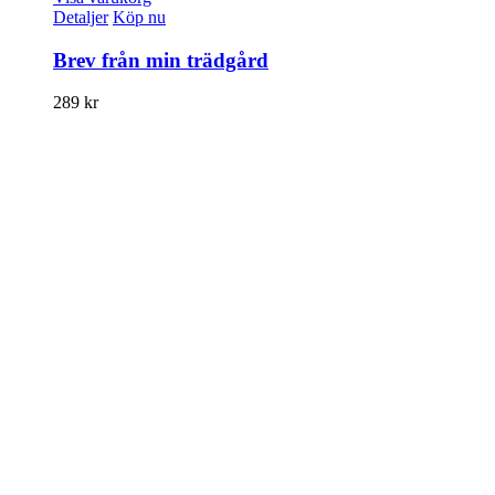
Detaljer
Köp nu
Brev från min trädgård
289
kr