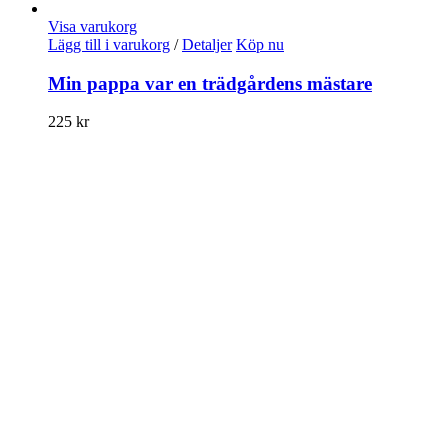
Visa varukorg
Lägg till i varukorg
/
Detaljer
Köp nu
Min pappa var en trädgårdens mästare
225
kr