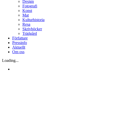
Design
Fotografi
Konst
Mat
Kulturhistoria
Resa
Skrivböcker
Trädgård
Författare
Pressinfo
Aktuellt
Om oss
Loading...