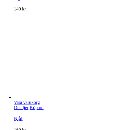
149
kr
Visa varukorg
Detaljer
Köp nu
Kål
169
kr