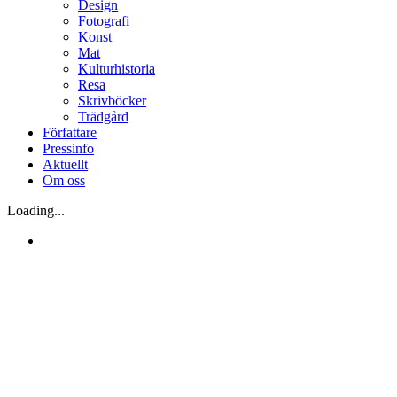
Design
Fotografi
Konst
Mat
Kulturhistoria
Resa
Skrivböcker
Trädgård
Författare
Pressinfo
Aktuellt
Om oss
Loading...