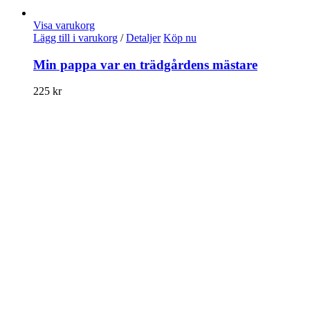
Visa varukorg
Lägg till i varukorg
/
Detaljer
Köp nu
Min pappa var en trädgårdens mästare
225
kr