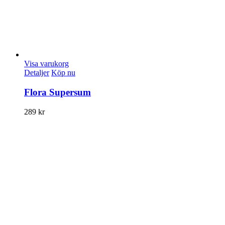
Visa varukorg
Detaljer
Köp nu
Flora Supersum
289
kr