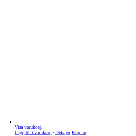
Visa varukorg
Lägg till i varukorg
/
Detaljer
Köp nu