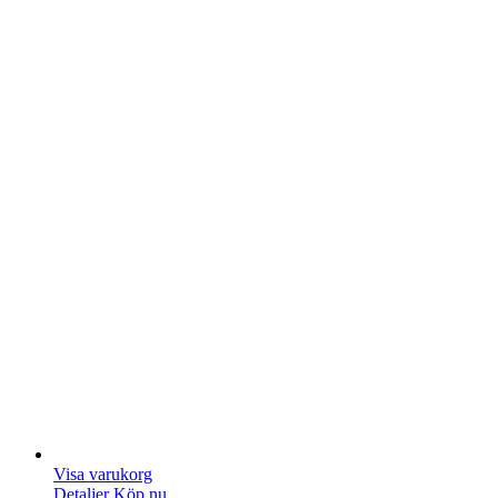
Visa varukorg
Detaljer
Köp nu