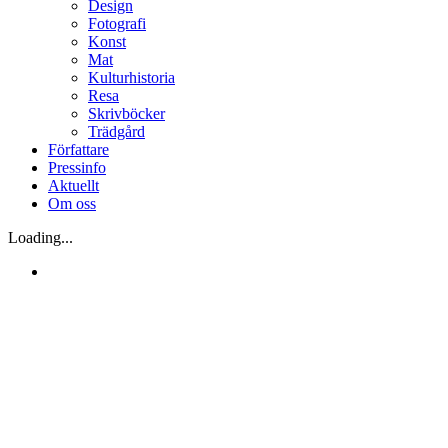
Design
Fotografi
Konst
Mat
Kulturhistoria
Resa
Skrivböcker
Trädgård
Författare
Pressinfo
Aktuellt
Om oss
Loading...