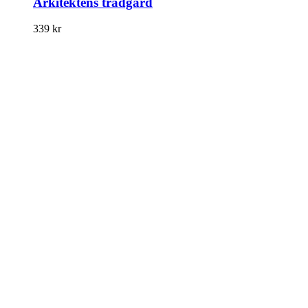
Arkitektens trädgård
339
kr