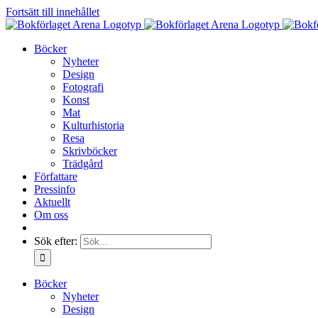
Fortsätt till innehållet
Böcker
Nyheter
Design
Fotografi
Konst
Mat
Kulturhistoria
Resa
Skrivböcker
Trädgård
Författare
Pressinfo
Aktuellt
Om oss
Sök efter:
Böcker
Nyheter
Design