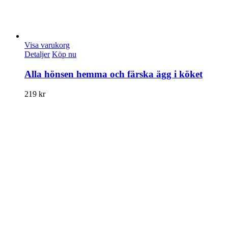
Visa varukorg
Detaljer
Köp nu
Alla hönsen hemma och färska ägg i köket
219
kr