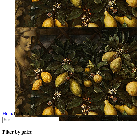
Hem
/
Trädgård
Filter by price