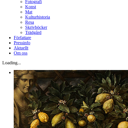
Fotografi
Konst
Mat
Kulturhistoria
Resa
Skrivböcker
Trädgård
Författare
Pressinfo
Aktuellt
Om oss
Loading...