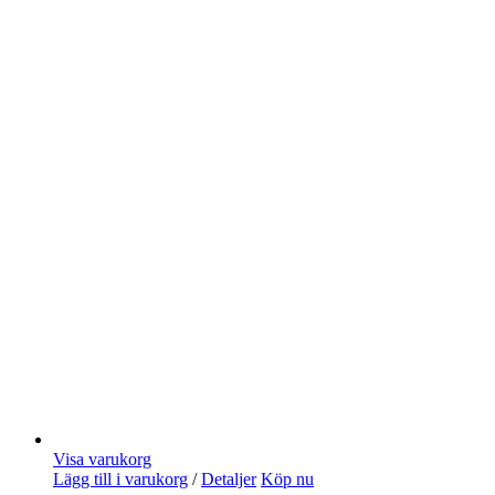
Visa varukorg
Lägg till i varukorg
/
Detaljer
Köp nu