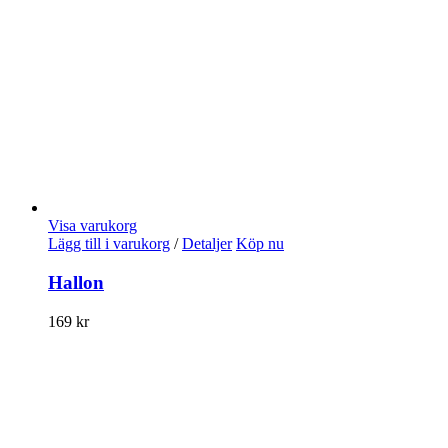
Visa varukorg
Lägg till i varukorg
/
Detaljer
Köp nu
Hallon
169
kr