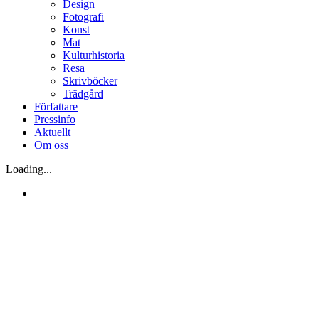
Design
Fotografi
Konst
Mat
Kulturhistoria
Resa
Skrivböcker
Trädgård
Författare
Pressinfo
Aktuellt
Om oss
Loading...