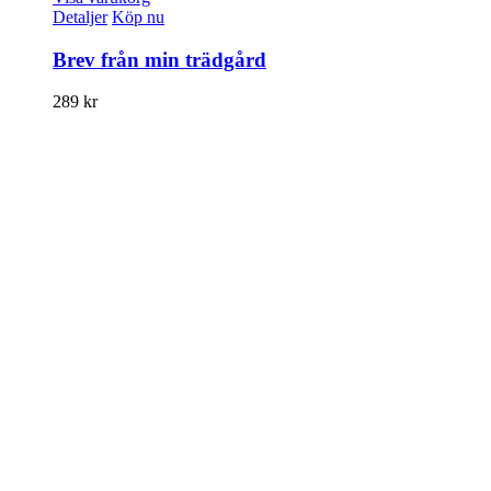
Detaljer
Köp nu
Brev från min trädgård
289
kr