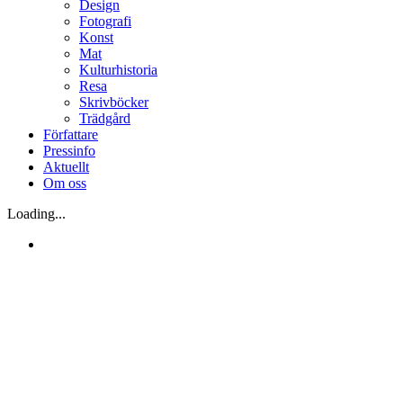
Design
Fotografi
Konst
Mat
Kulturhistoria
Resa
Skrivböcker
Trädgård
Författare
Pressinfo
Aktuellt
Om oss
Loading...