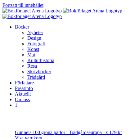
Fortsätt till innehållet
Böcker
Nyheter
Design
Fotografi
Konst
Mat
Kulturhistoria
Resa
Skrivböcker
Trädgård
Författare
Pressinfo
Aktuellt
Om oss
1
Gunnels 100 gröna pärlor i Trädgårdseuropa
1 x
179
kr
Visa varukorg