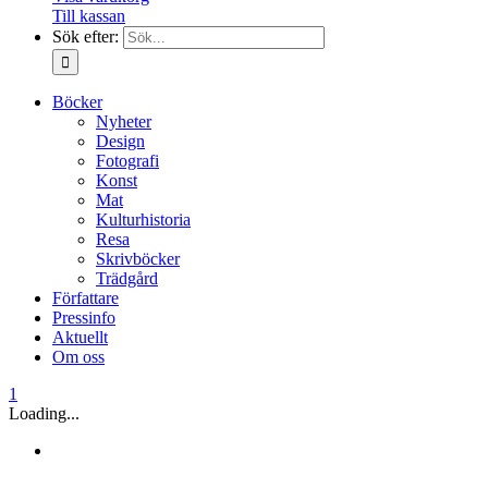
Till kassan
Sök efter:
Böcker
Nyheter
Design
Fotografi
Konst
Mat
Kulturhistoria
Resa
Skrivböcker
Trädgård
Författare
Pressinfo
Aktuellt
Om oss
1
Loading...