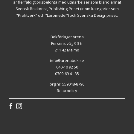
är flerfaldigt prisbelönta med utmärkelser som bland annat
Svensk Bokkonst, Publishing-Priset (inom kategorier som
”Praktverk” och ”Läromedel”) och Svenska Designpriset.
Bokförlaget Arena
Fersens väg 9 3 tr
211 42 Malmö
info@arenabok.se
040-10 92 50
0709-69 41 35
org.nr: 559048-8796
Returpolicy