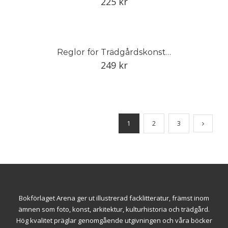
225
kr
Reglor för Trädgårdskonsten, grundade på mångårig praktik af J. Gernandt.
249
kr
1
2
3
Bokförlaget Arena ger ut illustrerad facklitteratur, främst inom
ämnen som foto, konst, arkitektur, kulturhistoria och trädgård.
Hög kvalitet präglar genomgående utgivningen och våra böcker