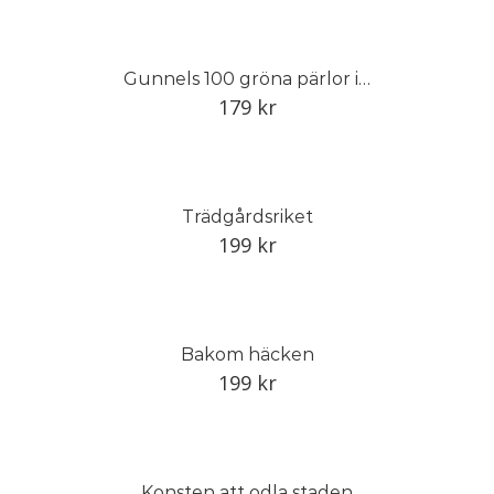
Gunnels 100 gröna pärlor i Trädgårdseuropa
179
kr
Trädgårdsriket
199
kr
Bakom häcken
199
kr
Konsten att odla staden