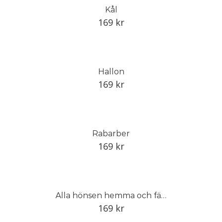
Kål
169
kr
Hallon
169
kr
Rabarber
169
kr
Alla hönsen hemma och färska ägg i köket
169
kr