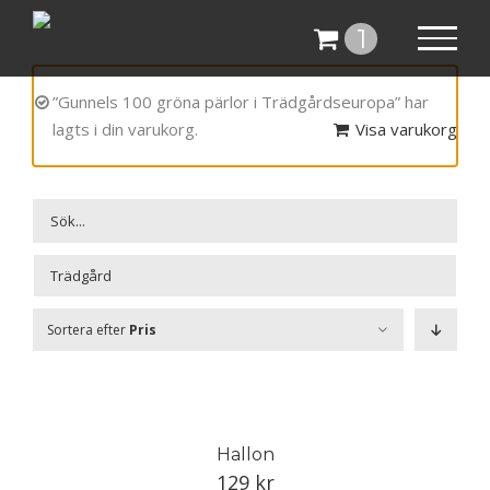
Fortsätt
1
till
innehållet
”Gunnels 100 gröna pärlor i Trädgårdseuropa” har
lagts i din varukorg.
Visa varukorg

Sortera efter
Pris
Hallon
129
kr