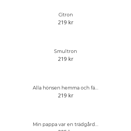
Citron
219
kr
Smultron
219
kr
Alla hönsen hemma och färska ägg i köket
219
kr
Min pappa var en trädgårdens mästare