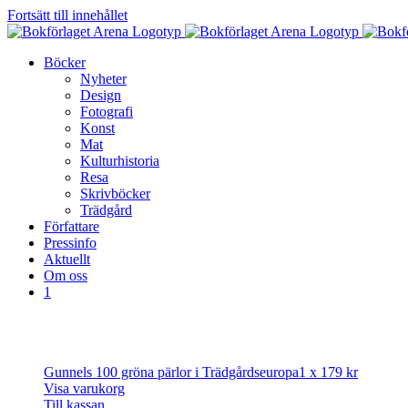
Fortsätt till innehållet
Böcker
Nyheter
Design
Fotografi
Konst
Mat
Kulturhistoria
Resa
Skrivböcker
Trädgård
Författare
Pressinfo
Aktuellt
Om oss
1
Gunnels 100 gröna pärlor i Trädgårdseuropa
1 x
179
kr
Visa varukorg
Till kassan