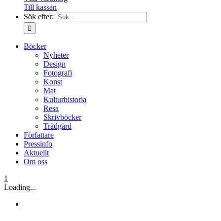
Till kassan
Sök efter:
Böcker
Nyheter
Design
Fotografi
Konst
Mat
Kulturhistoria
Resa
Skrivböcker
Trädgård
Författare
Pressinfo
Aktuellt
Om oss
1
Loading...