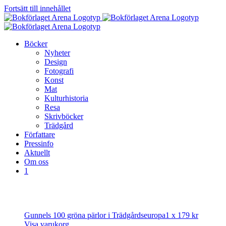
Fortsätt till innehållet
Böcker
Nyheter
Design
Fotografi
Konst
Mat
Kulturhistoria
Resa
Skrivböcker
Trädgård
Författare
Pressinfo
Aktuellt
Om oss
1
Gunnels 100 gröna pärlor i Trädgårdseuropa
1 x
179
kr
Visa varukorg