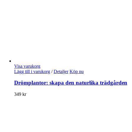
Visa varukorg
Lägg till i varukorg
/
Detaljer
Köp nu
Drömplantor: skapa den naturlika trädgården
349
kr