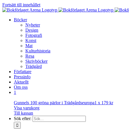
Fortsätt till innehållet
Böcker
Nyheter
Design
Fotografi
Konst
Mat
Kulturhistoria
Resa
Skrivböcker
Trädgård
Författare
Pressinfo
Aktuellt
Om oss
1
Gunnels 100 gröna pärlor i Trädgårdseuropa
1 x
179
kr
Visa varukorg
Till kassan
Sök efter: