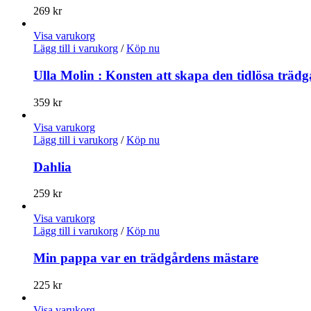
269
kr
Visa varukorg
Lägg till i varukorg
/
Köp nu
Ulla Molin : Konsten att skapa den tidlösa träd
359
kr
Visa varukorg
Lägg till i varukorg
/
Köp nu
Dahlia
259
kr
Visa varukorg
Lägg till i varukorg
/
Köp nu
Min pappa var en trädgårdens mästare
225
kr
Visa varukorg