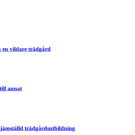
 en vildare trädgård
ill annat
jämställd trädgårdsutbildning