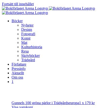
Fortsätt till innehållet
Böcker
Nyheter
Design
Fotografi
Konst
Mat
Kulturhistoria
Resa
Skrivböcker
Trädgård
Författare
Pressinfo
Aktuellt
Om oss
1
Gunnels 100 gröna pärlor i Trädgårdseuropa
1 x
179
kr
Visa varukorg