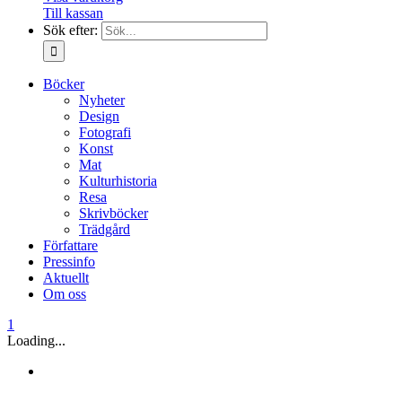
Till kassan
Sök efter:
Böcker
Nyheter
Design
Fotografi
Konst
Mat
Kulturhistoria
Resa
Skrivböcker
Trädgård
Författare
Pressinfo
Aktuellt
Om oss
1
Loading...