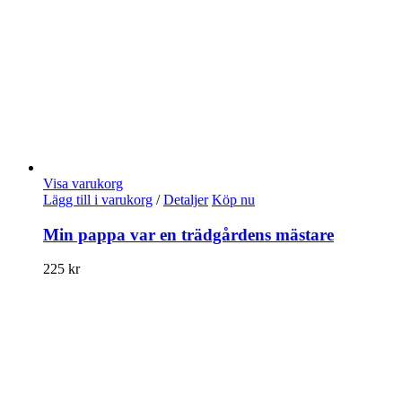
Visa varukorg
Lägg till i varukorg
/
Detaljer
Köp nu
Min pappa var en trädgårdens mästare
225
kr