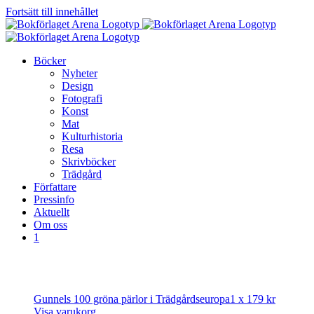
Fortsätt till innehållet
Böcker
Nyheter
Design
Fotografi
Konst
Mat
Kulturhistoria
Resa
Skrivböcker
Trädgård
Författare
Pressinfo
Aktuellt
Om oss
1
Gunnels 100 gröna pärlor i Trädgårdseuropa
1 x
179
kr
Visa varukorg