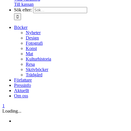
Till kassan
Sök efter:
Böcker
Nyheter
Design
Fotografi
Konst
Mat
Kulturhistoria
Resa
Skrivböcker
Trädgård
Författare
Pressinfo
Aktuellt
Om oss
1
Loading...