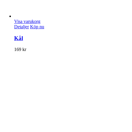
Visa varukorg
Detaljer
Köp nu
Kål
169
kr