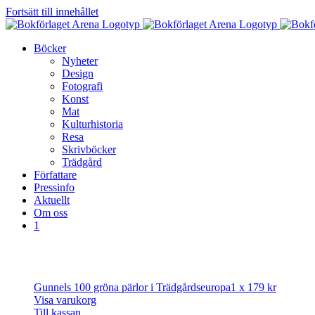
Fortsätt till innehållet
Böcker
Nyheter
Design
Fotografi
Konst
Mat
Kulturhistoria
Resa
Skrivböcker
Trädgård
Författare
Pressinfo
Aktuellt
Om oss
1
Gunnels 100 gröna pärlor i Trädgårdseuropa
1 x
179
kr
Visa varukorg
Till kassan