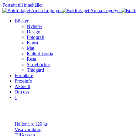
Fortsätt till innehållet
Böcker
Nyheter
Design
Fotografi
Konst
Mat
Kulturhistoria
Resa
Skrivböcker
Trädgård
Författare
Pressinfo
Aktuellt
Om oss
1
Hallon
1 x
129
kr
Visa varukorg
Till kassan