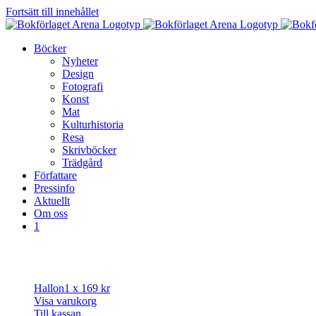
Fortsätt till innehållet
Böcker
Nyheter
Design
Fotografi
Konst
Mat
Kulturhistoria
Resa
Skrivböcker
Trädgård
Författare
Pressinfo
Aktuellt
Om oss
1
Hallon
1 x
169
kr
Visa varukorg
Till kassan