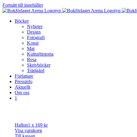
Fortsätt till innehållet
Böcker
Nyheter
Design
Fotografi
Konst
Mat
Kulturhistoria
Resa
Skrivböcker
Trädgård
Författare
Pressinfo
Aktuellt
Om oss
1
Hallon
1 x
169
kr
Visa varukorg
Till kassan