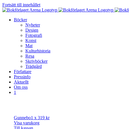
Fortsätt till innehållet
Böcker
Nyheter
Design
Fotografi
Konst
Mat
Kulturhistoria
Resa
Skrivböcker
Trädgård
Författare
Pressinfo
Aktuellt
Om oss
1
Gunnebo
1 x
319
kr
Visa varukorg
Till kassan