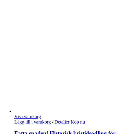
Visa varukorg
Lägg till i varukorg
/
Detaljer
Köp nu
Fatta spaden! Historisk kristidsodling för