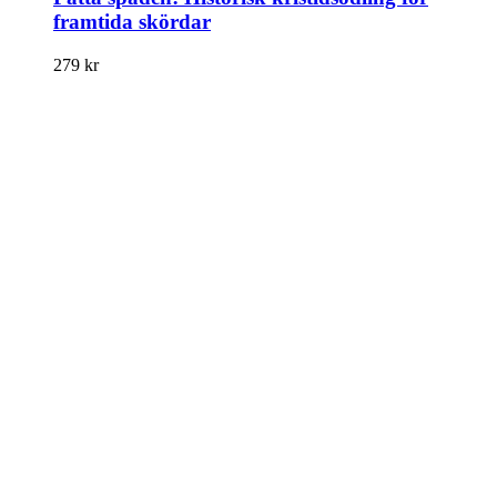
framtida skördar
279
kr