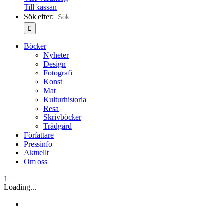
Till kassan
Sök efter:
Böcker
Nyheter
Design
Fotografi
Konst
Mat
Kulturhistoria
Resa
Skrivböcker
Trädgård
Författare
Pressinfo
Aktuellt
Om oss
1
Loading...