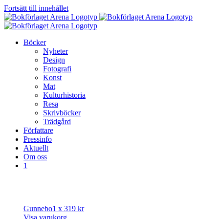
Fortsätt till innehållet
Böcker
Nyheter
Design
Fotografi
Konst
Mat
Kulturhistoria
Resa
Skrivböcker
Trädgård
Författare
Pressinfo
Aktuellt
Om oss
1
Gunnebo
1 x
319
kr
Visa varukorg