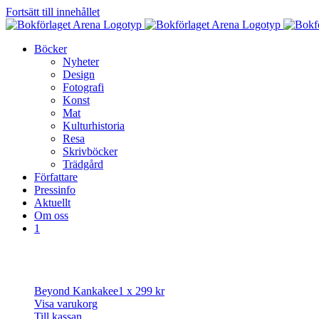
Fortsätt till innehållet
Böcker
Nyheter
Design
Fotografi
Konst
Mat
Kulturhistoria
Resa
Skrivböcker
Trädgård
Författare
Pressinfo
Aktuellt
Om oss
1
Beyond Kankakee
1 x
299
kr
Visa varukorg
Till kassan