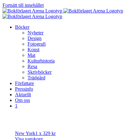
Fortsätt till innehållet
Böcker
Nyheter
Design
Fotografi
Konst
Mat
Kulturhistoria
Resa
Skrivböcker
Trädgård
Författare
Pressinfo
Aktuellt
Om oss
1
New York
1 x
329
kr
Visa varukorg