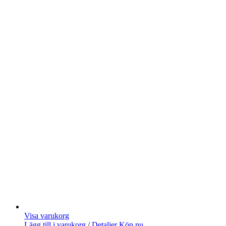
Visa varukorg
Lägg till i varukorg
/
Detaljer
Köp nu