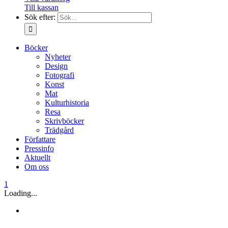
Till kassan
Sök efter:
Böcker
Nyheter
Design
Fotografi
Konst
Mat
Kulturhistoria
Resa
Skrivböcker
Trädgård
Författare
Pressinfo
Aktuellt
Om oss
1
Loading...