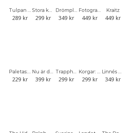
Tulpan & narciss
Stora kaffeboken
Drömplantor: skapa den naturlika trädgården
Fotografens fotografi
Kraitz
289
kr
299
kr
349
kr
449
kr
449
kr
Paletas: pinnglass på latinamerikanskt vis
Nu är det vackert
Trapphusens konst: Malmö 1930–1940
Korgar: Material, tekniker och traditioner i Sverige
Linnés herbarium: växtarkens dolda historia
229
kr
399
kr
299
kr
299
kr
349
kr