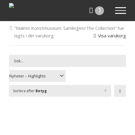
Fortsätt
1
till
innehållet
”Malmö Konstmuseum: Samlingen/The Collection” har
lagts i din varukorg.
Visa varukorg
Sortera efter
Betyg