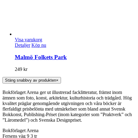
Visa varukorg
Detaljer
Köp nu
Malmö Folkets Park
249
kr
Stäng snabbvy av produkten
×
Bokförlaget Arena ger ut illustrerad facklitteratur, främst inom
ämnen som foto, konst, arkitektur, kulturhistoria och trädgård. Hög
kvalitet präglar genomgående utgivningen och våra böcker är
flerfaldigt prisbelönta med utmärkelser som bland annat Svensk
Bokkonst, Publishing-Priset (inom kategorier som ”Praktverk” och
”Läromedel”) och Svenska Designpriset.
Bokförlaget Arena
Fersens väg 9 3 tr