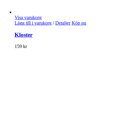
Visa varukorg
Lägg till i varukorg
/
Detaljer
Köp nu
Kloster
159
kr