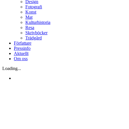
Design
Fotografi
Konst
Mat
Kulturhistoria
Resa
Skrivböcker
Trädgård
Författare
Pressinfo
Aktuellt
Om oss
Loading...