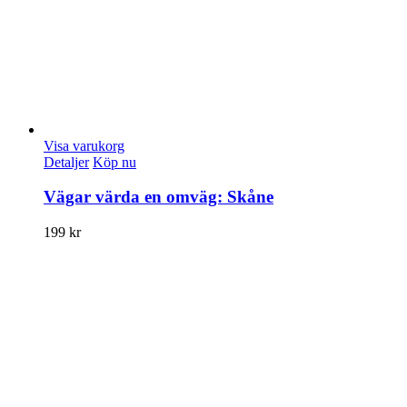
Visa varukorg
Detaljer
Köp nu
Vägar värda en omväg: Skåne
199
kr