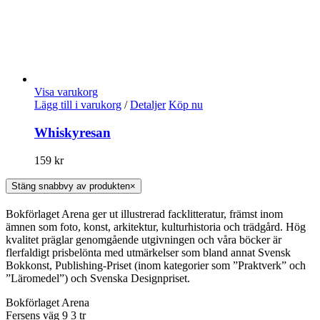
Visa varukorg
Lägg till i varukorg
/
Detaljer
Köp nu
Whiskyresan
159
kr
Stäng snabbvy av produkten
×
Bokförlaget Arena ger ut illustrerad facklitteratur, främst inom
ämnen som foto, konst, arkitektur, kulturhistoria och trädgård. Hög
kvalitet präglar genomgående utgivningen och våra böcker är
flerfaldigt prisbelönta med utmärkelser som bland annat Svensk
Bokkonst, Publishing-Priset (inom kategorier som ”Praktverk” och
”Läromedel”) och Svenska Designpriset.
Bokförlaget Arena
Fersens väg 9 3 tr