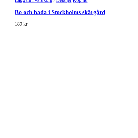
Lägg till i varukorg
/
Detaljer
Köp nu
Bo och bada i Stockholms skärgård
189
kr