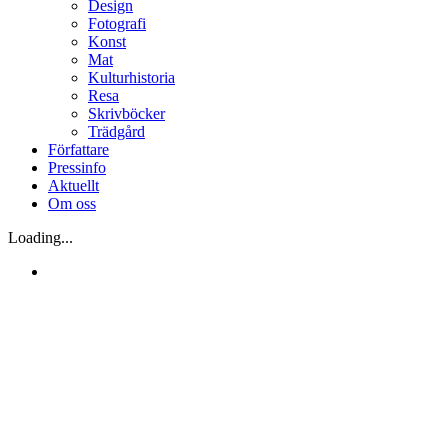
Design
Fotografi
Konst
Mat
Kulturhistoria
Resa
Skrivböcker
Trädgård
Författare
Pressinfo
Aktuellt
Om oss
Loading...