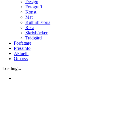
Design
Fotografi
Konst
Mat
Kulturhistoria
Resa
Skrivböcker
Trädgård
Författare
Pressinfo
Aktuellt
Om oss
Loading...