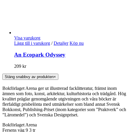
Visa varukorg
Lägg till i varukorg
/
Detaljer
Köp nu
An Ecopark Odyssey
209
kr
Stäng snabbvy av produkten
×
Bokförlaget Arena ger ut illustrerad facklitteratur, främst inom
ämnen som foto, konst, arkitektur, kulturhistoria och trädgård. Hög
kvalitet präglar genomgående utgivningen och våra böcker är
flerfaldigt prisbelönta med utmärkelser som bland annat Svensk
Bokkonst, Publishing-Priset (inom kategorier som ”Praktverk” och
”Läromedel”) och Svenska Designpriset.
Bokförlaget Arena
Fersens väg 9 3 tr