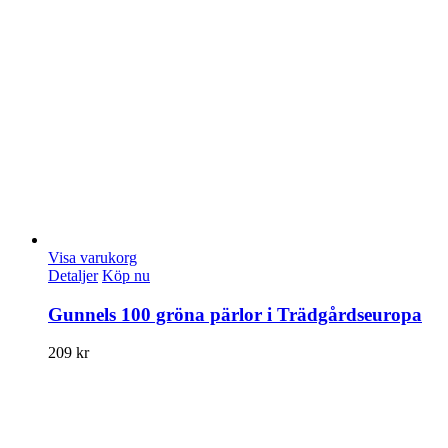
Visa varukorg
Detaljer
Köp nu
Gunnels 100 gröna pärlor i Trädgårdseuropa
209
kr