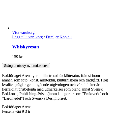
Visa varukorg
Lägg till i varukorg
/
Detaljer
Köp nu
Whiskyresan
159
kr
Stäng snabbvy av produkten
×
Bokförlaget Arena ger ut illustrerad facklitteratur, främst inom
ämnen som foto, konst, arkitektur, kulturhistoria och trädgård. Hög
kvalitet präglar genomgående utgivningen och våra böcker är
flerfaldigt prisbelönta med utmärkelser som bland annat Svensk
Bokkonst, Publishing-Priset (inom kategorier som ”Praktverk” och
”Läromedel”) och Svenska Designpriset.
Bokförlaget Arena
Fersens väg 9 3 tr