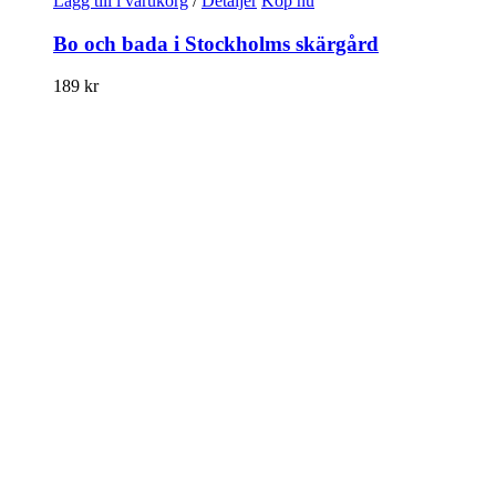
Lägg till i varukorg
/
Detaljer
Köp nu
Bo och bada i Stockholms skärgård
189
kr