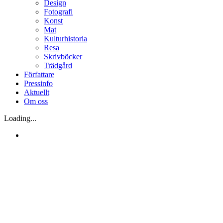
Design
Fotografi
Konst
Mat
Kulturhistoria
Resa
Skrivböcker
Trädgård
Författare
Pressinfo
Aktuellt
Om oss
Loading...