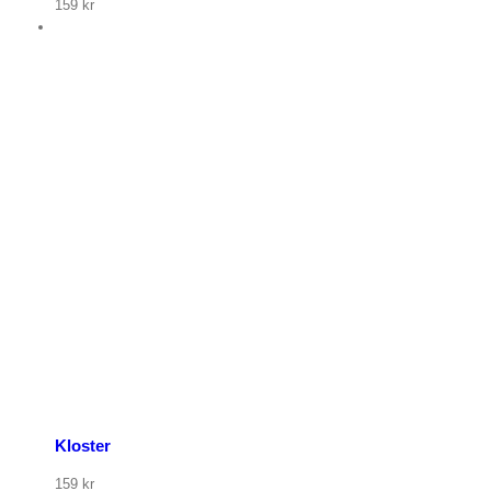
159
kr
p nu
Kloster
159
kr