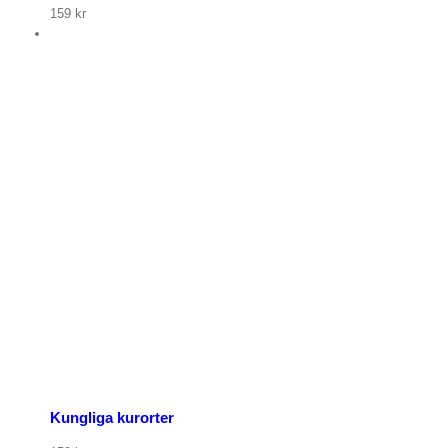
159
kr
p nu
Kungliga kurorter