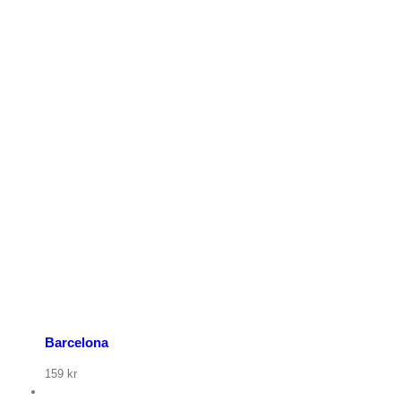
p nu
Barcelona
159
kr