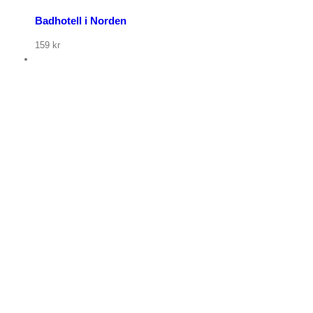
Badhotell i Norden
159
kr
p nu