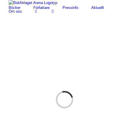
Fortsätt
Böcker
Författare
Pressinfo
Aktuellt
till
Om oss
innehållet
Loading...