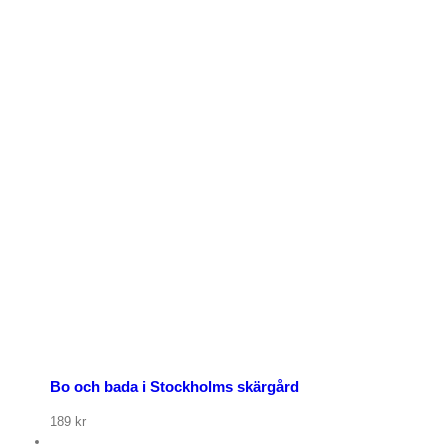
p nu
Bo och bada i Stockholms skärgård
189
kr