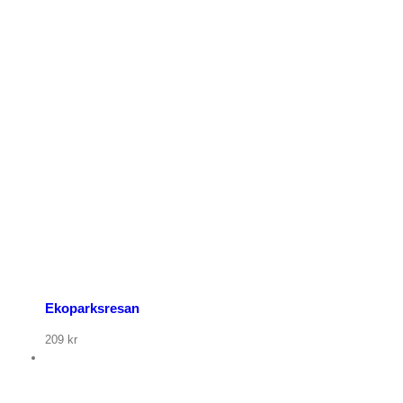
p nu
Ekoparksresan
209
kr