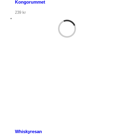
Kongorummet
239
kr
p nu
Whiskyresan