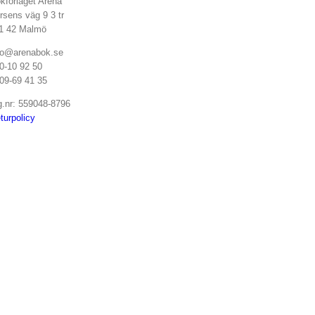
kförlaget Arena
rsens väg 9 3 tr
1 42 Malmö
fo@arenabok.se
0-10 92 50
09-69 41 35
g.nr: 559048-8796
turpolicy