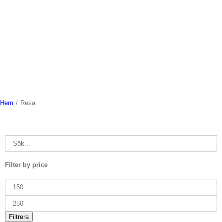
Hem
/
Resa
Filter by price
Min
pris
Max
pris
Filtrera