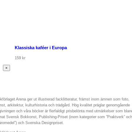
Klassiska kaféer i Europa
159
kr
Stäng
×
snabbvy
av
produkten
kförlaget Arena ger ut illustrerad facklitteratur, främst inom ämnen som foto,
nst, arkitektur, kulturhistoria och trädgård. Hög kvalitet präglar genomgående
givningen och våra böcker är flerfaldigt prisbelönta med utmärkelser som blan
nat Svensk Bokkonst, Publishing-Priset (inom kategorier som ”Praktverk” oc
äromedel”) och Svenska Designpriset.