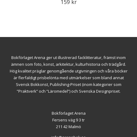
159
kr
Bokförlaget Arena ger ut illustrerad facklitteratur, främst inom
ämnen som foto, konst, arkitektur, kulturhistoria och trädgård.
Hög kvalitet präglar genomgående utgivningen och våra böcker
är flerfaldigt prisbelönta med utmärkelser som bland annat
Svensk Bokkonst, Publishing-Priset (inom kategorier som
”Praktverk” och ”Läromedel”) och Svenska Designpriset.
Bokförlaget Arena
Fersens väg 9 3 tr
211 42 Malmö