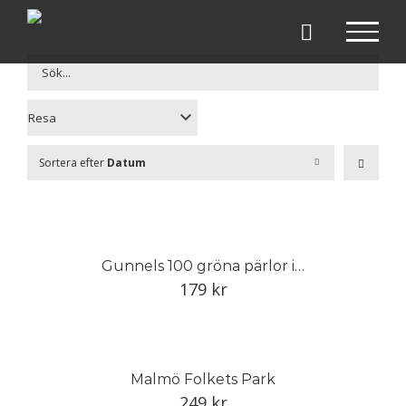
Fortsätt
till
innehållet
Sortera efter
Datum
Gunnels 100 gröna pärlor i Trädgårdseuropa
179
kr
Malmö Folkets Park
249
kr