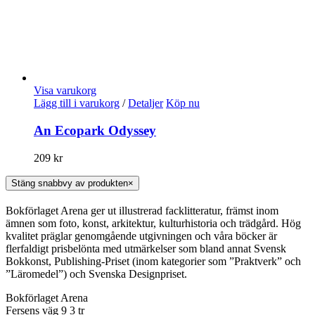
Visa varukorg
Lägg till i varukorg
/
Detaljer
Köp nu
An Ecopark Odyssey
209
kr
Stäng snabbvy av produkten
×
Bokförlaget Arena ger ut illustrerad facklitteratur, främst inom
ämnen som foto, konst, arkitektur, kulturhistoria och trädgård. Hög
kvalitet präglar genomgående utgivningen och våra böcker är
flerfaldigt prisbelönta med utmärkelser som bland annat Svensk
Bokkonst, Publishing-Priset (inom kategorier som ”Praktverk” och
”Läromedel”) och Svenska Designpriset.
Bokförlaget Arena
Fersens väg 9 3 tr