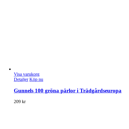
Visa varukorg
Detaljer
Köp nu
Gunnels 100 gröna pärlor i Trädgårdseuropa
209
kr