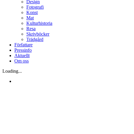
Design
Fotografi
Konst
Mat
Kulturhistoria
Resa
Skrivböcker
Trädgård
Författare
Pressinfo
Aktuellt
Om oss
Loading...