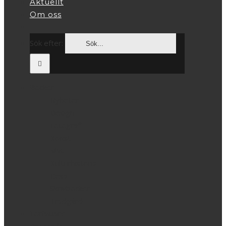
Aktuellt
Om oss
Sök efter:
Böcker
Nyheter
Design
Fotografi
Konst
Mat
Kulturhistoria
Resa
Skrivböcker
Trädgård
Författare