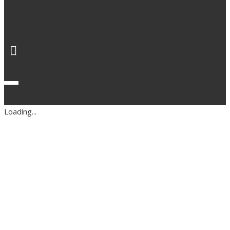
Pressinfo
Aktuellt
Om oss
Loading...