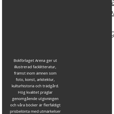
gröna
grön
Skåne
249
kr
pärlor
pärlo
199
kr
i
i
Trädgårdseuropa
Träd
209
kr
179
kr
Bokförlaget Arena ger ut
illustrerad facklitteratur,
främst inom ämnen som
foto, konst, arkitektur,
kulturhistoria och trädgård.
Hög kvalitet präglar
genomgående utgivningen
och våra böcker är flerfaldigt
prisbelönta med utmärkelser