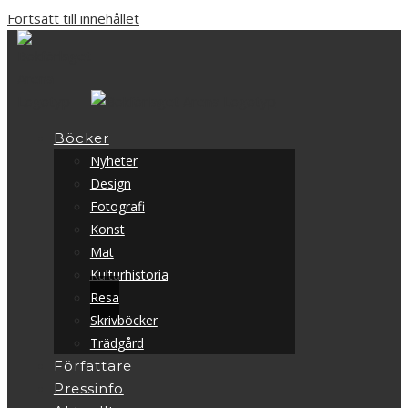
Fortsätt till innehållet
Böcker
Nyheter
Design
Fotografi
Konst
Mat
Kulturhistoria
Resa
Skrivböcker
Trädgård
Författare
Pressinfo