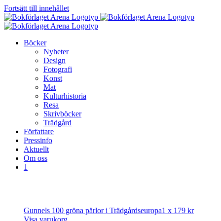
Fortsätt till innehållet
Böcker
Nyheter
Design
Fotografi
Konst
Mat
Kulturhistoria
Resa
Skrivböcker
Trädgård
Författare
Pressinfo
Aktuellt
Om oss
1
Gunnels 100 gröna pärlor i Trädgårdseuropa
1 x
179
kr
Visa varukorg