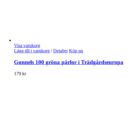
Visa varukorg
Lägg till i varukorg
/
Detaljer
Köp nu
Gunnels 100 gröna pärlor i Trädgårdseuropa
179
kr