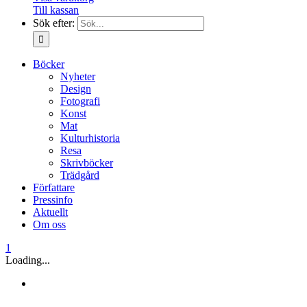
Till kassan
Sök efter:
Böcker
Nyheter
Design
Fotografi
Konst
Mat
Kulturhistoria
Resa
Skrivböcker
Trädgård
Författare
Pressinfo
Aktuellt
Om oss
1
Loading...