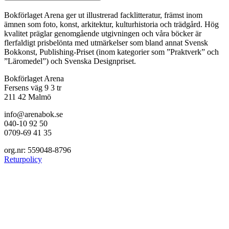
Bokförlaget Arena ger ut illustrerad facklitteratur, främst inom
ämnen som foto, konst, arkitektur, kulturhistoria och trädgård. Hög
kvalitet präglar genomgående utgivningen och våra böcker är
flerfaldigt prisbelönta med utmärkelser som bland annat Svensk
Bokkonst, Publishing-Priset (inom kategorier som ”Praktverk” och
”Läromedel”) och Svenska Designpriset.
Bokförlaget Arena
Fersens väg 9 3 tr
211 42 Malmö
info@arenabok.se
040-10 92 50
0709-69 41 35
org.nr: 559048-8796
Returpolicy