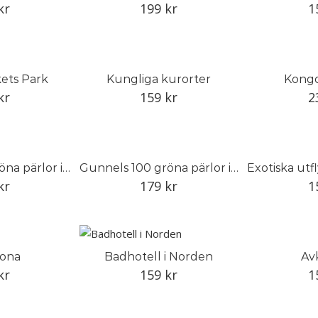
kr
199
kr
1
ets Park
Kungliga kurorter
Kong
kr
159
kr
2
Gunnels 100 gröna pärlor i Trädgårdseuropa
Gunnels 100 gröna pärlor i Trädgårdseuropa
kr
179
kr
1
lona
Badhotell i Norden
Av
kr
159
kr
1