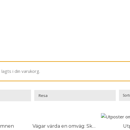
lagts i din varukorg.
Sort

hamnen
Vägar värda en omväg: Skåne
Ut