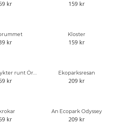
59
kr
159
kr
orummet
Kloster
39
kr
159
kr
Exotiska utflykter runt Öresund
Ekoparksresan
59
kr
209
kr
krokar
An Ecopark Odyssey
59
kr
209
kr