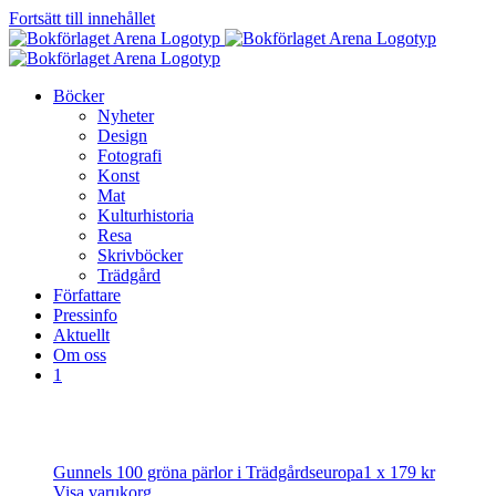
Fortsätt till innehållet
Böcker
Nyheter
Design
Fotografi
Konst
Mat
Kulturhistoria
Resa
Skrivböcker
Trädgård
Författare
Pressinfo
Aktuellt
Om oss
1
Gunnels 100 gröna pärlor i Trädgårdseuropa
1 x
179
kr
Visa varukorg