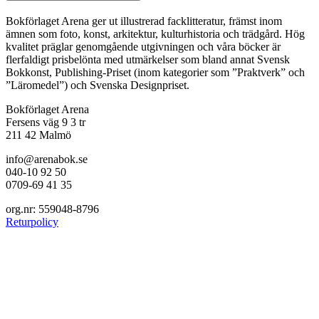
Bokförlaget Arena ger ut illustrerad facklitteratur, främst inom
ämnen som foto, konst, arkitektur, kulturhistoria och trädgård. Hög
kvalitet präglar genomgående utgivningen och våra böcker är
flerfaldigt prisbelönta med utmärkelser som bland annat Svensk
Bokkonst, Publishing-Priset (inom kategorier som ”Praktverk” och
”Läromedel”) och Svenska Designpriset.
Bokförlaget Arena
Fersens väg 9 3 tr
211 42 Malmö
info@arenabok.se
040-10 92 50
0709-69 41 35
org.nr: 559048-8796
Returpolicy