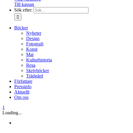
Till kassan
Sök efter:
Böcker
Nyheter
Design
Fotografi
Konst
Mat
Kulturhistoria
Resa
Skrivböcker
Trädgård
Författare
Pressinfo
Aktuellt
Om oss
1
Loading...