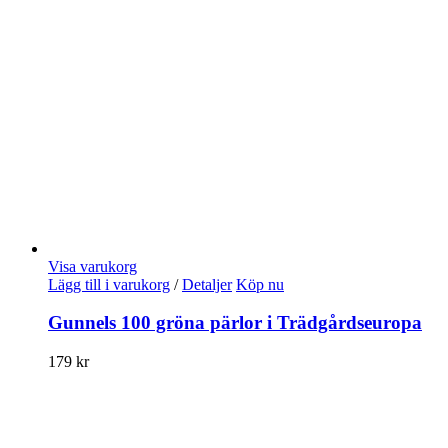
Visa varukorg
Lägg till i varukorg
/
Detaljer
Köp nu
Gunnels 100 gröna pärlor i Trädgårdseuropa
179
kr