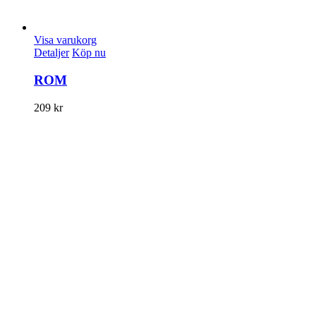
Visa varukorg
Detaljer
Köp nu
ROM
209
kr