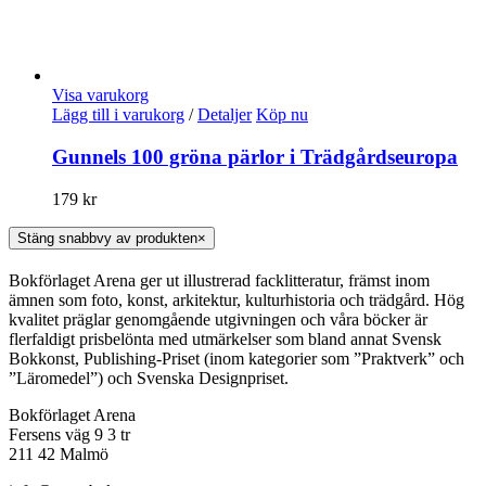
Visa varukorg
Lägg till i varukorg
/
Detaljer
Köp nu
Gunnels 100 gröna pärlor i Trädgårdseuropa
179
kr
Stäng snabbvy av produkten
×
Bokförlaget Arena ger ut illustrerad facklitteratur, främst inom
ämnen som foto, konst, arkitektur, kulturhistoria och trädgård. Hög
kvalitet präglar genomgående utgivningen och våra böcker är
flerfaldigt prisbelönta med utmärkelser som bland annat Svensk
Bokkonst, Publishing-Priset (inom kategorier som ”Praktverk” och
”Läromedel”) och Svenska Designpriset.
Bokförlaget Arena
Fersens väg 9 3 tr
211 42 Malmö