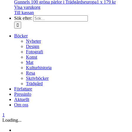
Gunnels 100 gröna pärlor i Trädgårdseuropa
1 x
179
kr
Visa varukorg
Till kassan
Sök efter:
Böcker
Nyheter
Design
Fotografi
Konst
Mat
Kulturhistoria
Resa
Skrivböcker
Trädgård
Författare
Pressinfo
Aktuellt
Om oss
1
Loading...