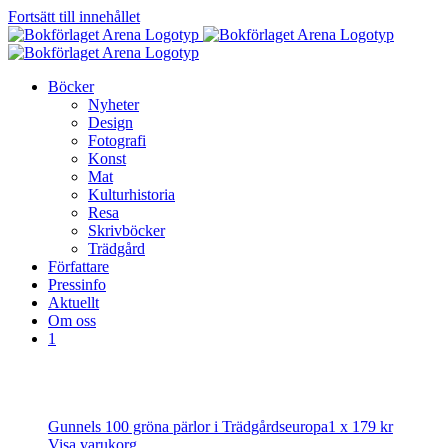
Fortsätt till innehållet
Böcker
Nyheter
Design
Fotografi
Konst
Mat
Kulturhistoria
Resa
Skrivböcker
Trädgård
Författare
Pressinfo
Aktuellt
Om oss
1
Gunnels 100 gröna pärlor i Trädgårdseuropa
1 x
179
kr
Visa varukorg