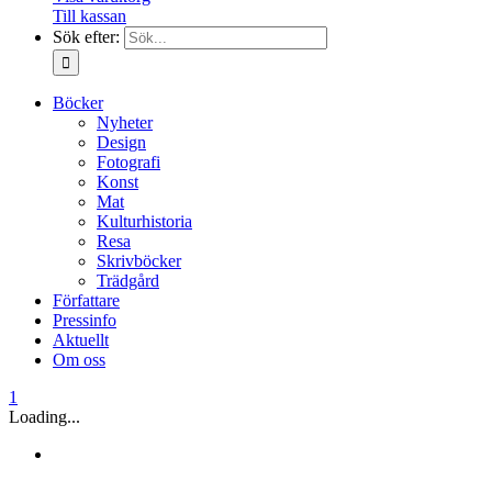
Till kassan
Sök efter:
Böcker
Nyheter
Design
Fotografi
Konst
Mat
Kulturhistoria
Resa
Skrivböcker
Trädgård
Författare
Pressinfo
Aktuellt
Om oss
1
Loading...