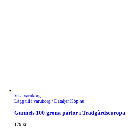
Visa varukorg
Lägg till i varukorg
/
Detaljer
Köp nu
Gunnels 100 gröna pärlor i Trädgårdseuropa
179
kr