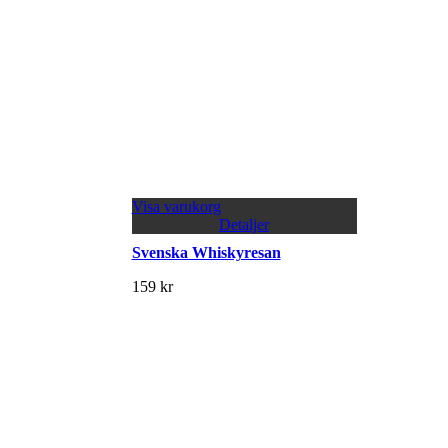
Visa varukorg
Detaljer
Svenska Whiskyresan
159
kr