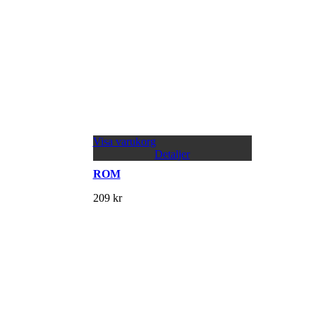
Visa varukorg
Detaljer
ROM
209
kr