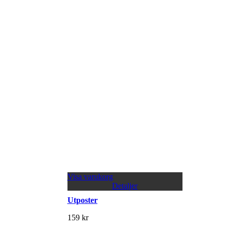
Visa varukorg
Detaljer
Utposter
159
kr