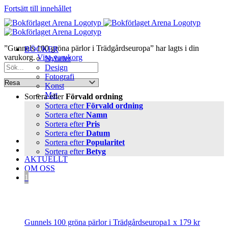
Fortsätt till innehållet
”Gunnels 100 gröna pärlor i Trädgårdseuropa” har lagts i din
BÖCKER
varukorg.
Visa varukorg
Nyheter
Design
Fotografi
Konst
Mat
Sortera efter
Förvald ordning
Kulturhistoria
Sortera efter
Förvald ordning
Resa
Sortera efter
Namn
Skrivböcker
Sortera efter
Pris
Trädgård
Sortera efter
Datum
FÖRFATTARE
Sortera efter
Popularitet
PRESSINFO
Sortera efter
Betyg
AKTUELLT
OM OSS
1
Gunnels 100 gröna pärlor i Trädgårdseuropa
1 x
179
kr