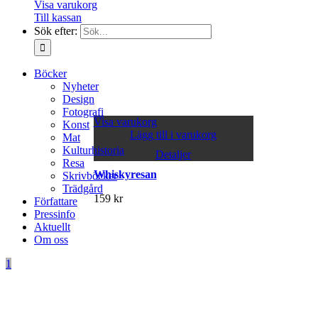
Visa varukorg
Till kassan
Sök efter:
Böcker
Nyheter
Design
Fotografi
Visa varukorg
Konst
Lägg till i varukorg
Mat
Kulturhistoria
Detaljer
Resa
Whiskyresan
Skrivböcker
Trädgård
159
kr
Författare
Pressinfo
Aktuellt
Om oss
1