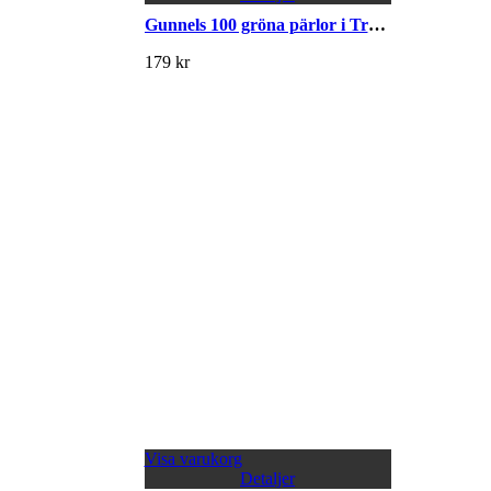
Gunnels 100 gröna pärlor i Trädgårdseuropa
179
kr
Visa varukorg
Detaljer