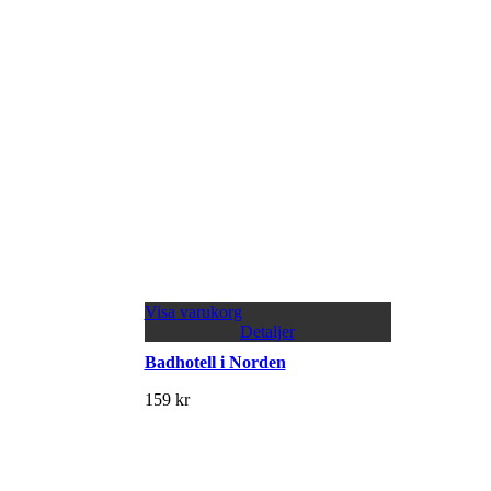
Visa varukorg
Detaljer
Badhotell i Norden
159
kr