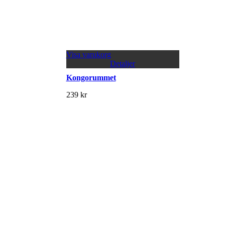
Visa varukorg
Detaljer
Kongorummet
239
kr