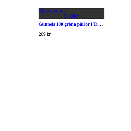
Visa varukorg
Detaljer
Gunnels 100 gröna pärlor i Trädgårdseuropa
209
kr