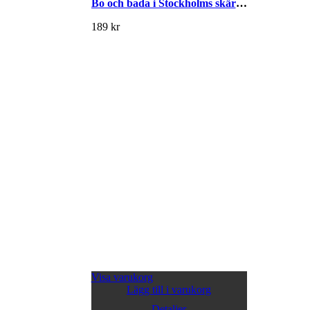
Bo och bada i Stockholms skärgård
189
kr
Visa varukorg
Lägg till i varukorg
Detaljer