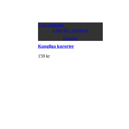
Visa varukorg
Lägg till i varukorg
Detaljer
Kungliga kurorter
159
kr