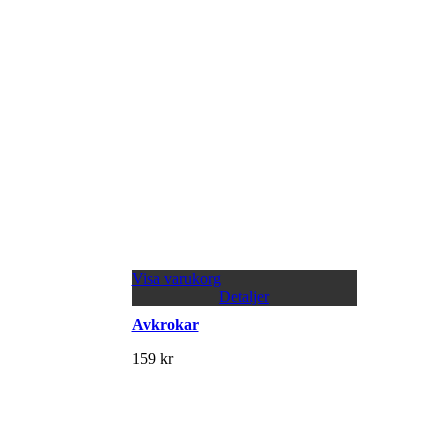
Visa varukorg
Detaljer
Avkrokar
159
kr