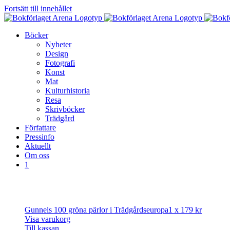
Fortsätt till innehållet
Böcker
Nyheter
Design
Fotografi
Konst
Mat
Kulturhistoria
Resa
Skrivböcker
Trädgård
Författare
Pressinfo
Aktuellt
Om oss
1
Gunnels 100 gröna pärlor i Trädgårdseuropa
1 x
179
kr
Visa varukorg
Till kassan