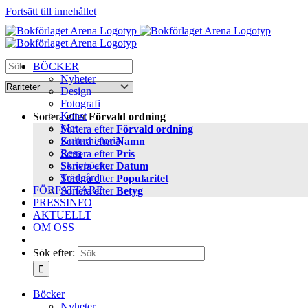
Fortsätt till innehållet
BÖCKER
Nyheter
Design
Fotografi
Konst
Sortera efter
Förvald ordning
Mat
Sortera efter
Förvald ordning
Kulturhistoria
Sortera efter
Namn
Resa
Sortera efter
Pris
Skrivböcker
Sortera efter
Datum
Trädgård
Sortera efter
Popularitet
FÖRFATTARE
Sortera efter
Betyg
PRESSINFO
AKTUELLT
OM OSS
Sök efter:
Böcker
Nyheter