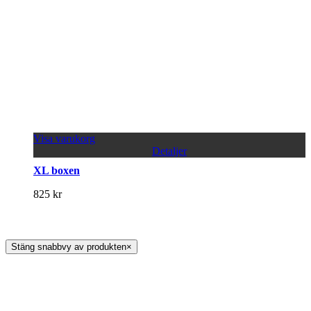
Visa varukorg
Detaljer
XL boxen
825
kr
Stäng snabbvy av produkten
×