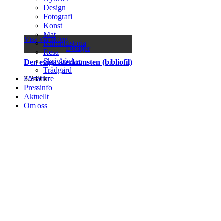
Design
Fotografi
Konst
Mat
Visa varukorg
Kulturhistoria
Detaljer
Resa
Skrivböcker
Den eviga återkomsten (bibliofil)
Trädgård
Författare
3.249
kr
Pressinfo
Aktuellt
Om oss