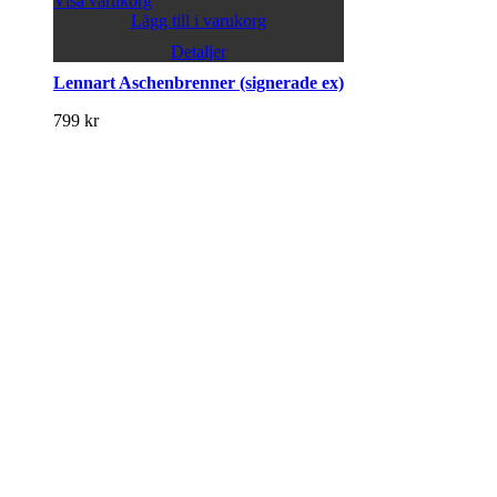
Visa varukorg
Lägg till i varukorg
Detaljer
Lennart Aschenbrenner (signerade ex)
799
kr