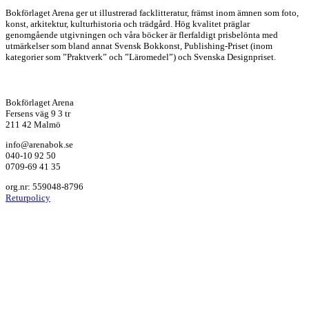
Bokförlaget Arena ger ut illustrerad facklitteratur, främst inom ämnen som foto,
konst, arkitektur, kulturhistoria och trädgård. Hög kvalitet präglar
genomgående utgivningen och våra böcker är flerfaldigt prisbelönta med
utmärkelser som bland annat Svensk Bokkonst, Publishing-Priset (inom
kategorier som ”Praktverk” och ”Läromedel”) och Svenska Designpriset.
Bokförlaget Arena
Fersens väg 9 3 tr
211 42 Malmö
info@arenabok.se
040-10 92 50
0709-69 41 35
org.nr: 559048-8796
Returpolicy