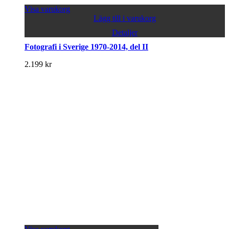
Visa varukorg
Lägg till i varukorg
Detaljer
Fotografi i Sverige 1970-2014, del II
2.199
kr