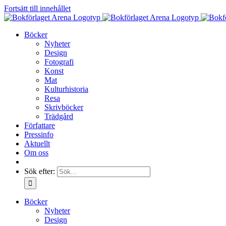
Fortsätt till innehållet
Böcker
Nyheter
Design
Fotografi
Konst
Mat
Kulturhistoria
Resa
Skrivböcker
Trädgård
Författare
Pressinfo
Aktuellt
Om oss
Sök efter:
Böcker
Nyheter
Design