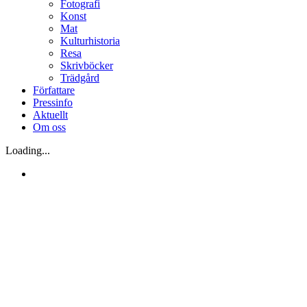
Fotografi
Konst
Mat
Kulturhistoria
Resa
Skrivböcker
Trädgård
Författare
Pressinfo
Aktuellt
Om oss
Loading...